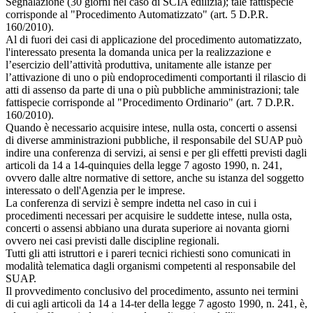
Segnalazione (30 giorni nel caso di SCIA edilizia); tale fattispecie
corrisponde al "Procedimento Automatizzato" (art. 5 D.P.R.
160/2010).
Al di fuori dei casi di applicazione del procedimento automatizzato,
l'interessato presenta la domanda unica per la realizzazione e
l’esercizio dell’attività produttiva, unitamente alle istanze per
l’attivazione di uno o più endoprocedimenti comportanti il rilascio di
atti di assenso da parte di una o più pubbliche amministrazioni; tale
fattispecie corrisponde al "Procedimento Ordinario" (art. 7 D.P.R.
160/2010).
Quando è necessario acquisire intese, nulla osta, concerti o assensi
di diverse amministrazioni pubbliche, il responsabile del SUAP può
indire una conferenza di servizi, ai sensi e per gli effetti previsti dagli
articoli da 14 a 14-quinquies della legge 7 agosto 1990, n. 241,
ovvero dalle altre normative di settore, anche su istanza del soggetto
interessato o dell'Agenzia per le imprese.
La conferenza di servizi è sempre indetta nel caso in cui i
procedimenti necessari per acquisire le suddette intese, nulla osta,
concerti o assensi abbiano una durata superiore ai novanta giorni
ovvero nei casi previsti dalle discipline regionali.
Tutti gli atti istruttori e i pareri tecnici richiesti sono comunicati in
modalità telematica dagli organismi competenti al responsabile del
SUAP.
Il provvedimento conclusivo del procedimento, assunto nei termini
di cui agli articoli da 14 a 14-ter della legge 7 agosto 1990, n. 241, è,