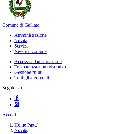
Comune di Galliate
Amministrazione
Novità
Servizi
Vivere il comune
Accesso all'informazione
Trasparenza amministrativa
Gestione rifiuti
Tutti gli argomenti...
Seguici su
Accedi
Home Page
/
Novità
/