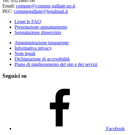
Tel: 0321800700
Email:
comune@comune.galliate.no.it
PEC:
comunegalliate@legalmail.it
Leggi le FAQ
Prenotazione appuntamento
Segnalazione disservizio
Amministrazione trasparente
Informativa privacy
Note legali
Dichiarazione di accessibilità
Piano di miglioramento del sito e dei servizi
Seguici su
Facebook