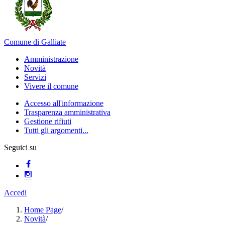
Comune di Galliate
Amministrazione
Novità
Servizi
Vivere il comune
Accesso all'informazione
Trasparenza amministrativa
Gestione rifiuti
Tutti gli argomenti...
Seguici su
Accedi
Home Page
/
Novità
/