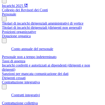
Incarichi 2025
Collegio dei Revisori dei Conti
Personale
Titolari di incarichi dirigenziali amministrativi di vertice
Titolari di incarichi dirigenziali (dirigenti non generali)
Posizioni organizzative
Dotazione organica
Conto annuale del personale
Personale non a tempo indeterminato
Tassi di assenza
Incarichi conferiti e autorizzati ai dipendenti (dirigenti e non
dirigenti)
Sanzioni per mancata comunicazione dei dati
Dirigenti cessati
Contrattazione integrativa
Contratti integrativi
Contrattazione collettiva