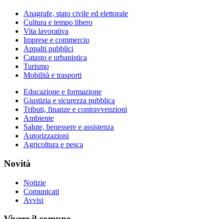
Anagrafe, stato civile ed elettorale
Cultura e tempo libero
Vita lavorativa
Imprese e commercio
Appalti pubblici
Catasto e urbanistica
Turismo
Mobilità e trasporti
Educazione e formazione
Giustizia e sicurezza pubblica
Tributi, finanze e contravvenzioni
Ambiente
Salute, benessere e assistenza
Autorizzazioni
Agricoltura e pesca
Novità
Notizie
Comunicati
Avvisi
Vivere il comune