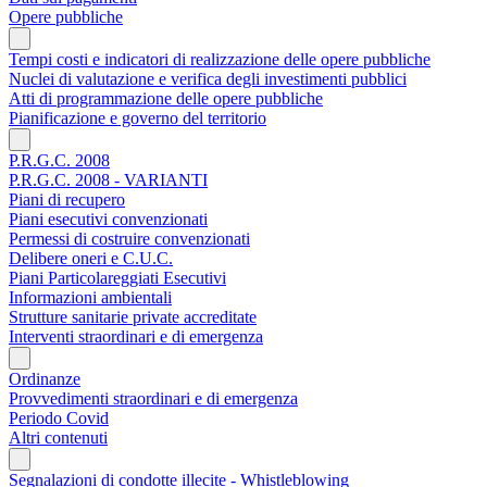
Opere pubbliche
Tempi costi e indicatori di realizzazione delle opere pubbliche
Nuclei di valutazione e verifica degli investimenti pubblici
Atti di programmazione delle opere pubbliche
Pianificazione e governo del territorio
P.R.G.C. 2008
P.R.G.C. 2008 - VARIANTI
Piani di recupero
Piani esecutivi convenzionati
Permessi di costruire convenzionati
Delibere oneri e C.U.C.
Piani Particolareggiati Esecutivi
Informazioni ambientali
Strutture sanitarie private accreditate
Interventi straordinari e di emergenza
Ordinanze
Provvedimenti straordinari e di emergenza
Periodo Covid
Altri contenuti
Segnalazioni di condotte illecite - Whistleblowing