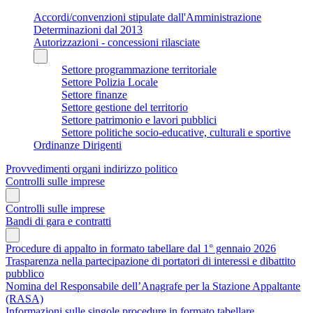
Accordi/convenzioni stipulate dall'Amministrazione
Determinazioni dal 2013
Autorizzazioni - concessioni rilasciate
Settore programmazione territoriale
Settore Polizia Locale
Settore finanze
Settore gestione del territorio
Settore patrimonio e lavori pubblici
Settore politiche socio-educative, culturali e sportive
Ordinanze Dirigenti
Provvedimenti organi indirizzo politico
Controlli sulle imprese
Controlli sulle imprese
Bandi di gara e contratti
Procedure di appalto in formato tabellare dal 1° gennaio 2026
Trasparenza nella partecipazione di portatori di interessi e dibattito
pubblico
Nomina del Responsabile dell’Anagrafe per la Stazione Appaltante
(RASA)
Informazioni sulle singole procedure in formato tabellare