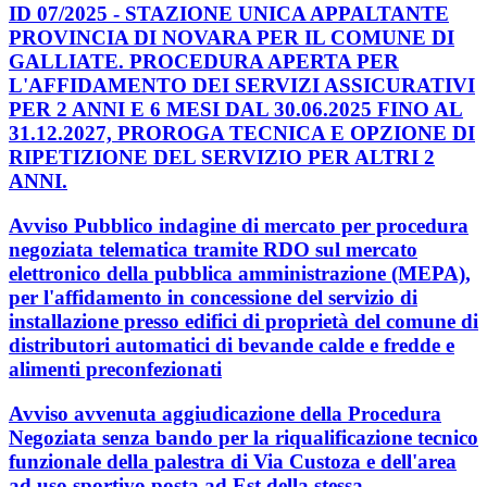
ID 07/2025 - STAZIONE UNICA APPALTANTE
PROVINCIA DI NOVARA PER IL COMUNE DI
GALLIATE. PROCEDURA APERTA PER
L'AFFIDAMENTO DEI SERVIZI ASSICURATIVI
PER 2 ANNI E 6 MESI DAL 30.06.2025 FINO AL
31.12.2027, PROROGA TECNICA E OPZIONE DI
RIPETIZIONE DEL SERVIZIO PER ALTRI 2
ANNI.
Avviso Pubblico indagine di mercato per procedura
negoziata telematica tramite RDO sul mercato
elettronico della pubblica amministrazione (MEPA),
per l'affidamento in concessione del servizio di
installazione presso edifici di proprietà del comune di
distributori automatici di bevande calde e fredde e
alimenti preconfezionati
Avviso avvenuta aggiudicazione della Procedura
Negoziata senza bando per la riqualificazione tecnico
funzionale della palestra di Via Custoza e dell'area
ad uso sportivo posta ad Est della stessa.