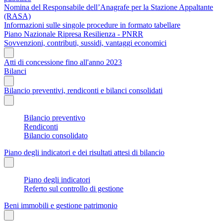
Nomina del Responsabile dell’Anagrafe per la Stazione Appaltante
(RASA)
Informazioni sulle singole procedure in formato tabellare
Piano Nazionale Ripresa Resilienza - PNRR
Sovvenzioni, contributi, sussidi, vantaggi economici
Atti di concessione fino all'anno 2023
Bilanci
Bilancio preventivi, rendiconti e bilanci consolidati
Bilancio preventivo
Rendiconti
Bilancio consolidato
Piano degli indicatori e dei risultati attesi di bilancio
Piano degli indicatori
Referto sul controllo di gestione
Beni immobili e gestione patrimonio