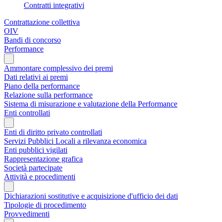
Contratti integrativi
Contrattazione collettiva
OIV
Bandi di concorso
Performance
Ammontare complessivo dei premi
Dati relativi ai premi
Piano della performance
Relazione sulla performance
Sistema di misurazione e valutazione della Performance
Enti controllati
Enti di diritto privato controllati
Servizi Pubblici Locali a rilevanza economica
Enti pubblici vigilati
Rappresentazione grafica
Società partecipate
Attività e procedimenti
Dichiarazioni sostitutive e acquisizione d'ufficio dei dati
Tipologie di procedimento
Provvedimenti