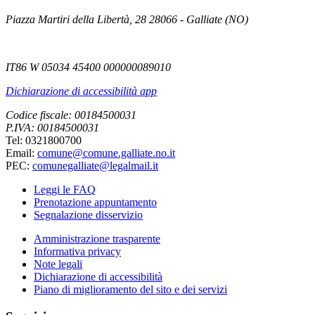
Piazza Martiri della Libertà, 28 28066 - Galliate (NO)
IT86 W 05034 45400 000000089010
Dichiarazione di accessibilità app
Codice fiscale: 00184500031
P.IVA: 00184500031
Tel: 0321800700
Email:
comune@comune.galliate.no.it
PEC:
comunegalliate@legalmail.it
Leggi le FAQ
Prenotazione appuntamento
Segnalazione disservizio
Amministrazione trasparente
Informativa privacy
Note legali
Dichiarazione di accessibilità
Piano di miglioramento del sito e dei servizi