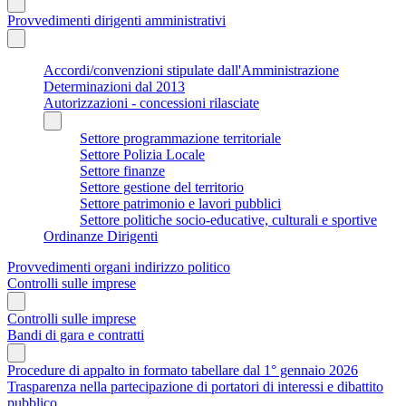
Provvedimenti dirigenti amministrativi
Accordi/convenzioni stipulate dall'Amministrazione
Determinazioni dal 2013
Autorizzazioni - concessioni rilasciate
Settore programmazione territoriale
Settore Polizia Locale
Settore finanze
Settore gestione del territorio
Settore patrimonio e lavori pubblici
Settore politiche socio-educative, culturali e sportive
Ordinanze Dirigenti
Provvedimenti organi indirizzo politico
Controlli sulle imprese
Controlli sulle imprese
Bandi di gara e contratti
Procedure di appalto in formato tabellare dal 1° gennaio 2026
Trasparenza nella partecipazione di portatori di interessi e dibattito
pubblico