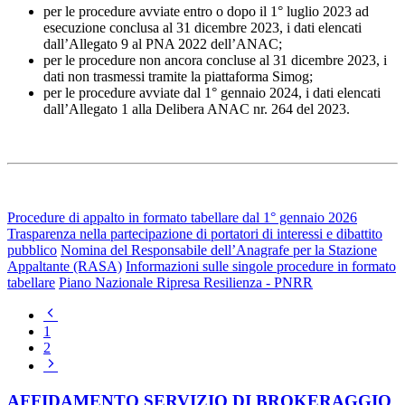
per le procedure avviate entro o dopo il 1° luglio 2023 ad
esecuzione conclusa al 31 dicembre 2023, i dati elencati
dall’Allegato 9 al PNA 2022 dell’ANAC;
per le procedure non ancora concluse al 31 dicembre 2023, i
dati non trasmessi tramite la piattaforma Simog;
per le procedure avviate dal
1° gennaio 2024
, i dati elencati
dall’Allegato 1 alla Delibera ANAC nr. 264 del 2023.
Procedure di appalto in formato tabellare dal 1° gennaio 2026
Trasparenza nella partecipazione di portatori di interessi e dibattito
pubblico
Nomina del Responsabile dell’Anagrafe per la Stazione
Appaltante (RASA)
Informazioni sulle singole procedure in formato
tabellare
Piano Nazionale Ripresa Resilienza - PNRR
Pagina
precedente
1
2
Pagina
successiva
AFFIDAMENTO SERVIZIO DI BROKERAGGIO