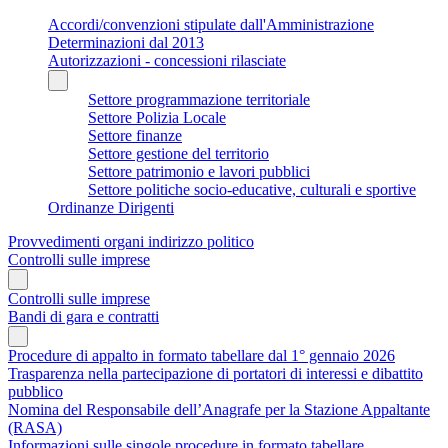
Accordi/convenzioni stipulate dall'Amministrazione
Determinazioni dal 2013
Autorizzazioni - concessioni rilasciate
Settore programmazione territoriale
Settore Polizia Locale
Settore finanze
Settore gestione del territorio
Settore patrimonio e lavori pubblici
Settore politiche socio-educative, culturali e sportive
Ordinanze Dirigenti
Provvedimenti organi indirizzo politico
Controlli sulle imprese
Controlli sulle imprese
Bandi di gara e contratti
Procedure di appalto in formato tabellare dal 1° gennaio 2026
Trasparenza nella partecipazione di portatori di interessi e dibattito
pubblico
Nomina del Responsabile dell’Anagrafe per la Stazione Appaltante
(RASA)
Informazioni sulle singole procedure in formato tabellare