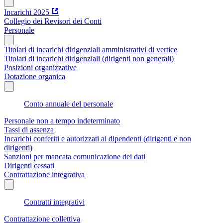
Incarichi 2025
Collegio dei Revisori dei Conti
Personale
Titolari di incarichi dirigenziali amministrativi di vertice
Titolari di incarichi dirigenziali (dirigenti non generali)
Posizioni organizzative
Dotazione organica
Conto annuale del personale
Personale non a tempo indeterminato
Tassi di assenza
Incarichi conferiti e autorizzati ai dipendenti (dirigenti e non
dirigenti)
Sanzioni per mancata comunicazione dei dati
Dirigenti cessati
Contrattazione integrativa
Contratti integrativi
Contrattazione collettiva