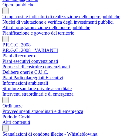
Opere pubbliche
Tempi costi e indicatori di realizzazione delle opere pubbliche
Nuclei di valutazione e verifica degli investimenti pubblici
Atti di programmazione delle opere pubbliche
Pianificazione e governo del territorio
P.R.G.C. 2008
P.R.G.C. 2008 - VARIANTI
Piani di recupero
Piani esecutivi convenzionati
Permessi di costruire convenzionati
Delibere oneri e C.U.C.
Piani Particolareggiati Esecutivi
Informazioni ambientali
Strutture sanitarie private accreditate
Interventi straordinari e di emergenza
Ordinanze
Provvedimenti straordinari e di emergenza
Periodo Covid
Altri contenuti
Segnalazioni di condotte illecite - Whistleblowing