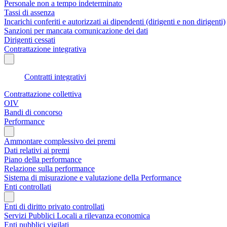
Personale non a tempo indeterminato
Tassi di assenza
Incarichi conferiti e autorizzati ai dipendenti (dirigenti e non dirigenti)
Sanzioni per mancata comunicazione dei dati
Dirigenti cessati
Contrattazione integrativa
Contratti integrativi
Contrattazione collettiva
OIV
Bandi di concorso
Performance
Ammontare complessivo dei premi
Dati relativi ai premi
Piano della performance
Relazione sulla performance
Sistema di misurazione e valutazione della Performance
Enti controllati
Enti di diritto privato controllati
Servizi Pubblici Locali a rilevanza economica
Enti pubblici vigilati