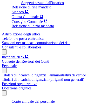
Soggetti cessati dall'incarico
Relazione di fine mandato
Sindaco
Giunta Comunale
Consiglio Comunale
Relazione di inizio mandato
Articolazione degli uffici
Telefono e posta elettronica
Sanzioni per mancata comunicazione dei dati
Consulenti e collaboratori
Incarichi 2025
Collegio dei Revisori dei Conti
Personale
Titolari di incarichi dirigenziali amministrativi di vertice
Titolari di incarichi dirigenziali (dirigenti non generali)
Posizioni organizzative
Dotazione organica
Conto annuale del personale