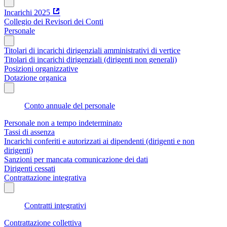
Incarichi 2025
Collegio dei Revisori dei Conti
Personale
Titolari di incarichi dirigenziali amministrativi di vertice
Titolari di incarichi dirigenziali (dirigenti non generali)
Posizioni organizzative
Dotazione organica
Conto annuale del personale
Personale non a tempo indeterminato
Tassi di assenza
Incarichi conferiti e autorizzati ai dipendenti (dirigenti e non
dirigenti)
Sanzioni per mancata comunicazione dei dati
Dirigenti cessati
Contrattazione integrativa
Contratti integrativi
Contrattazione collettiva