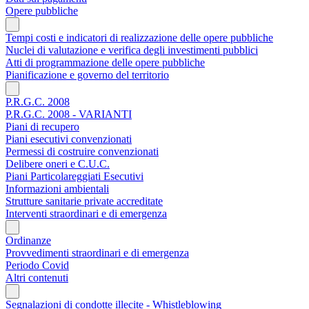
Opere pubbliche
Tempi costi e indicatori di realizzazione delle opere pubbliche
Nuclei di valutazione e verifica degli investimenti pubblici
Atti di programmazione delle opere pubbliche
Pianificazione e governo del territorio
P.R.G.C. 2008
P.R.G.C. 2008 - VARIANTI
Piani di recupero
Piani esecutivi convenzionati
Permessi di costruire convenzionati
Delibere oneri e C.U.C.
Piani Particolareggiati Esecutivi
Informazioni ambientali
Strutture sanitarie private accreditate
Interventi straordinari e di emergenza
Ordinanze
Provvedimenti straordinari e di emergenza
Periodo Covid
Altri contenuti
Segnalazioni di condotte illecite - Whistleblowing