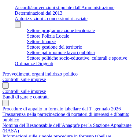
Accordi/convenzioni stipulate dall'Amministrazione
Determinazioni dal 2013
Autorizzazioni - concessioni rilasciate
Settore programmazione territoriale
Settore Polizia Locale
Settore finanze
Settore gestione del territorio
Settore patrimonio e lavori pubblici
Settore politiche socio-educative, culturali e sportive
Ordinanze Dirigenti
Provvedimenti organi indirizzo politico
Controlli sulle imprese
Controlli sulle imprese
Bandi di gara e contratti
Procedure di appalto in formato tabellare dal 1° gennaio 2026
Trasparenza nella partecipazione di portatori di interessi e dibattito
pubblico
Nomina del Responsabile dell’Anagrafe per la Stazione Appaltante
(RASA)
Informazioni sulle singole procedure in formato tabellare