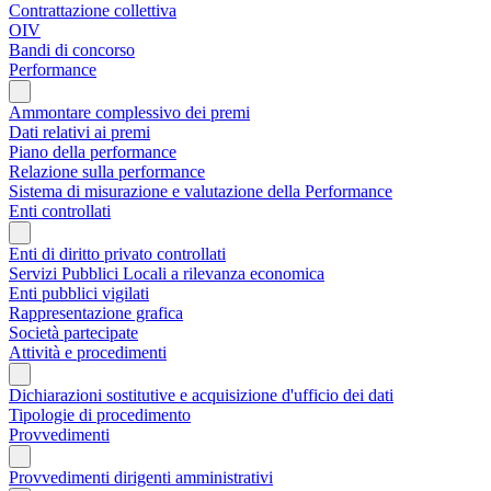
Contrattazione collettiva
OIV
Bandi di concorso
Performance
Ammontare complessivo dei premi
Dati relativi ai premi
Piano della performance
Relazione sulla performance
Sistema di misurazione e valutazione della Performance
Enti controllati
Enti di diritto privato controllati
Servizi Pubblici Locali a rilevanza economica
Enti pubblici vigilati
Rappresentazione grafica
Società partecipate
Attività e procedimenti
Dichiarazioni sostitutive e acquisizione d'ufficio dei dati
Tipologie di procedimento
Provvedimenti
Provvedimenti dirigenti amministrativi