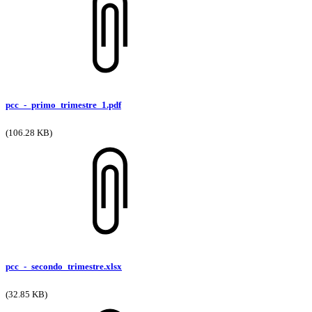
pcc_-_primo_trimestre_1.pdf
(106.28 KB)
pcc_-_secondo_trimestre.xlsx
(32.85 KB)