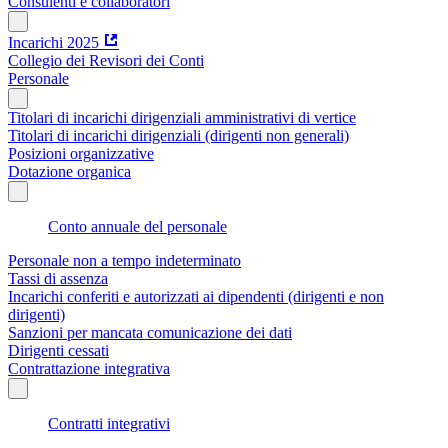
Consulenti e collaboratori
Incarichi 2025
Collegio dei Revisori dei Conti
Personale
Titolari di incarichi dirigenziali amministrativi di vertice
Titolari di incarichi dirigenziali (dirigenti non generali)
Posizioni organizzative
Dotazione organica
Conto annuale del personale
Personale non a tempo indeterminato
Tassi di assenza
Incarichi conferiti e autorizzati ai dipendenti (dirigenti e non
dirigenti)
Sanzioni per mancata comunicazione dei dati
Dirigenti cessati
Contrattazione integrativa
Contratti integrativi