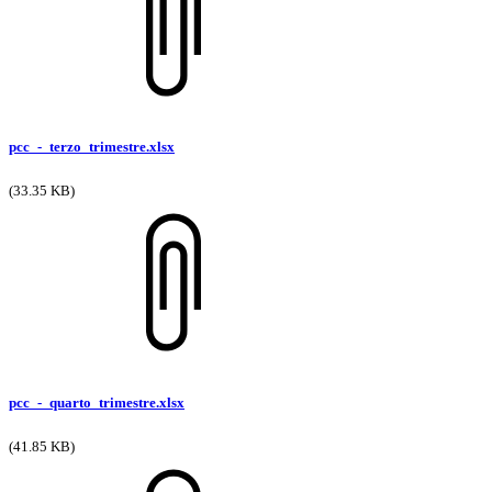
pcc_-_terzo_trimestre.xlsx
(33.35 KB)
pcc_-_quarto_trimestre.xlsx
(41.85 KB)