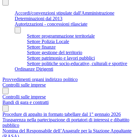
Accordi/convenzioni stipulate dall'Amministrazione
Determinazioni dal 2013
Autorizzazioni - concessioni rilasciate
Settore programmazione territoriale
Settore Polizia Locale
Settore finanze
Settore gestione del territorio
Settore patrimonio e lavori pubblici
Settore politiche socio-educative, culturali e sportive
Ordinanze Dirigenti
Provvedimenti organi indirizzo politico
Controlli sulle imprese
Controlli sulle imprese
Bandi di gara e contratti
Procedure di appalto in formato tabellare dal 1° gennaio 2026
Trasparenza nella partecipazione di portatori di interessi e dibattito
pubblico
Nomina del Responsabile dell’Anagrafe per la Stazione Appaltante
(RASA)