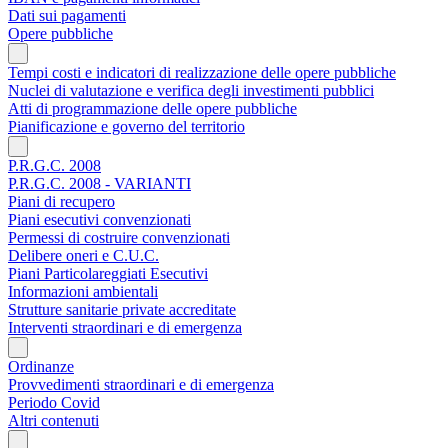
Dati sui pagamenti
Opere pubbliche
Tempi costi e indicatori di realizzazione delle opere pubbliche
Nuclei di valutazione e verifica degli investimenti pubblici
Atti di programmazione delle opere pubbliche
Pianificazione e governo del territorio
P.R.G.C. 2008
P.R.G.C. 2008 - VARIANTI
Piani di recupero
Piani esecutivi convenzionati
Permessi di costruire convenzionati
Delibere oneri e C.U.C.
Piani Particolareggiati Esecutivi
Informazioni ambientali
Strutture sanitarie private accreditate
Interventi straordinari e di emergenza
Ordinanze
Provvedimenti straordinari e di emergenza
Periodo Covid
Altri contenuti